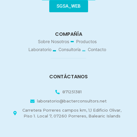
SGSA_WEB
COMPAÑÍA
Sobre Nosotros
Productos
Laboratorio
Consultoría
Contacto
CONTÁCTANOS
871251381
laboratorio@bacterconsultors.net
Carretera Porreres campos km, 1,1 Edificio Olivar,
Piso 1. Local 7, 07260 Porreres, Balearic Islands