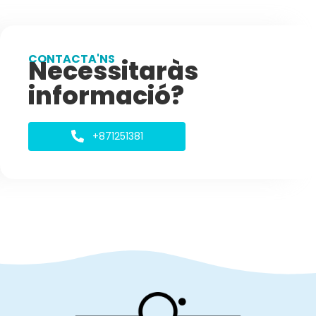
CONTACTA'NS
Necessitaràs
informació?
+871251381